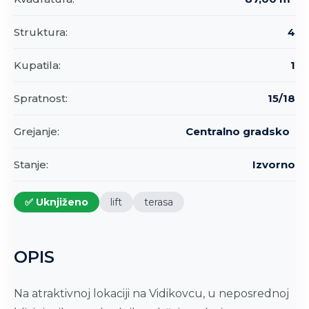
Struktura:
4
Kupatila:
1
Spratnost:
15/18
Grejanje:
Centralno gradsko
Stanje:
Izvorno
✅ Uknjiženo
lift
terasa
OPIS
Na atraktivnoj lokaciji na Vidikovcu, u neposrednoj