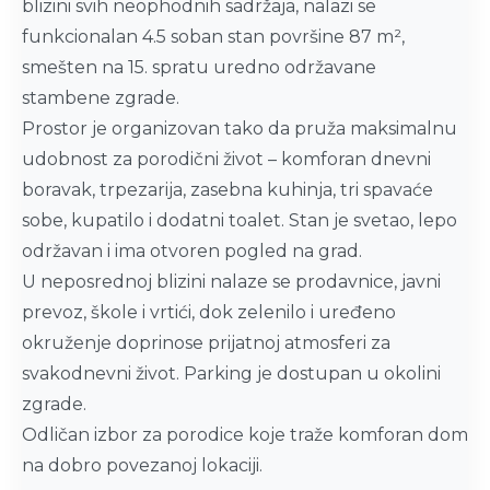
blizini svih neophodnih sadržaja, nalazi se
funkcionalan 4.5 soban stan površine 87 m²,
smešten na 15. spratu uredno održavane
stambene zgrade.
Prostor je organizovan tako da pruža maksimalnu
udobnost za porodični život – komforan dnevni
boravak, trpezarija, zasebna kuhinja, tri spavaće
sobe, kupatilo i dodatni toalet. Stan je svetao, lepo
održavan i ima otvoren pogled na grad.
U neposrednoj blizini nalaze se prodavnice, javni
prevoz, škole i vrtići, dok zelenilo i uređeno
okruženje doprinose prijatnoj atmosferi za
svakodnevni život. Parking je dostupan u okolini
zgrade.
Odličan izbor za porodice koje traže komforan dom
na dobro povezanoj lokaciji.