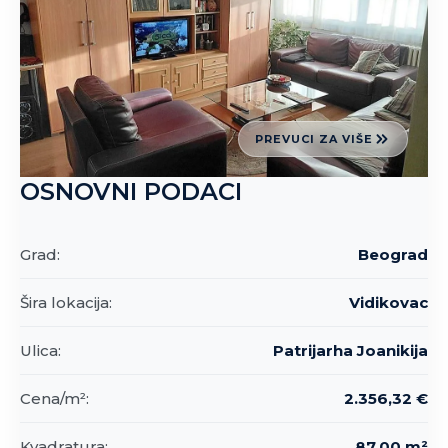
PREVUCI ZA VIŠE
OSNOVNI PODACI
Grad:
Beograd
Šira lokacija:
Vidikovac
Ulica:
Patrijarha Joanikija
Cena/m²:
2.356,32 €
Kvadratura:
87,00 m²