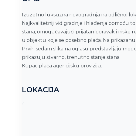
Izuzetno luksuzna novogradnja na odličnoj lokac
Najkvalitetniji vid gradnje i hlađenja pomoću t
stana, omogućavajući prijatan boravak i niske r
u objektu koje se posebno plaća. Na prikazanu
Prvih sedam slika na oglasu predstavljaju mogu
prikazuju stvarno, trenutno stanje stana.
Kupac plaća agencijsku proviziju.
LOKACIJA