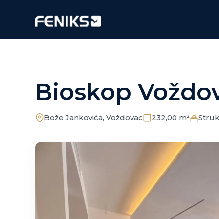
Bioskop Voždov
Bože Jankovića, Voždovac
232,00 m²
Struk