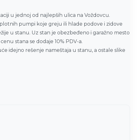
iji u jednoj od najlepših ulica na Voždovcu.
oplotnih pumpi koje greju ili hlade podove i zidove
ežije u stanu. Uz stan je obezbeđeno i garažno mesto
 cenu stana se dodaje 10% PDV-a.
će idejno rešenje nameštaja u stanu, a ostale slike