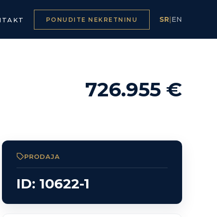
SR
|
EN
NTAKT
PONUDITE NEKRETNINU
726.955 €
PRODAJA
ID: 10622-1