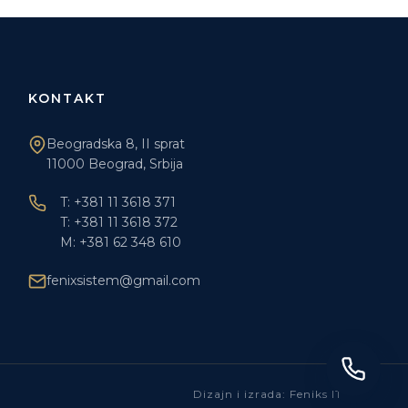
KONTAKT
Beogradska 8, II sprat
11000 Beograd, Srbija
T: +381 11 3618 371
T: +381 11 3618 372
M: +381 62 348 610
fenixsistem@gmail.com
Dizajn i izrada: Feniks IT