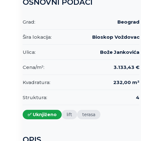
OSNOVNI PODACI
Grad:
Beograd
Šira lokacija:
Bioskop Voždovac
Ulica:
Bože Jankovića
Cena/m²:
3.133,43 €
Kvadratura:
232,00 m²
Struktura:
4
✅ Uknjiženo
lift
terasa
OPIS