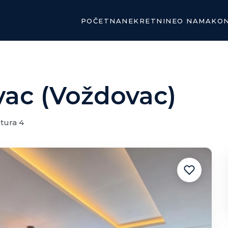
POČETNA
NEKRETNINE
O NAMA
KO
ac (Voždovac)
tura 4