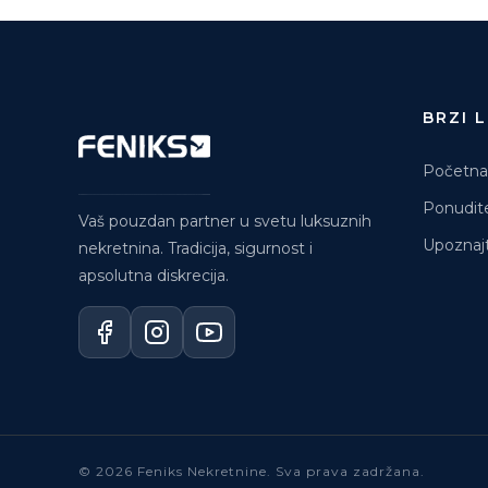
BRZI 
Početna
Ponudit
Vaš pouzdan partner u svetu luksuznih
Upoznajt
nekretnina. Tradicija, sigurnost i
apsolutna diskrecija.
© 2026 Feniks Nekretnine. Sva prava zadržana.