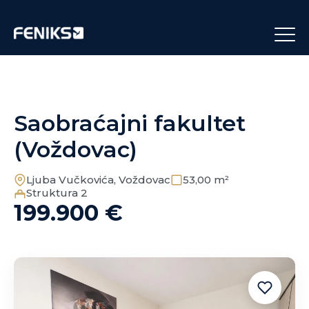
Saobraćajni fakultet
(Voždovac)
Ljuba Vučkovića, Voždovac
53,00 m²
Struktura 2
199.900 €