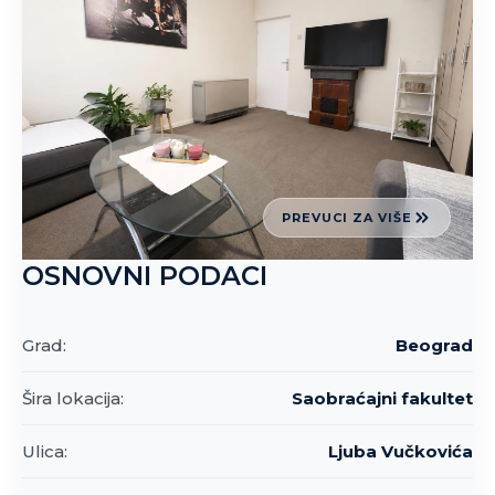
PREVUCI ZA VIŠE
OSNOVNI PODACI
Grad:
Beograd
Šira lokacija:
Saobraćajni fakultet
Ulica:
Ljuba Vučkovića