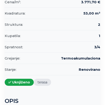
Cena/m²:
3.771,70 €
Kvadratura:
53,00 m²
Struktura:
2
Kupatila:
1
Spratnost:
3/4
Grejanje:
Termoakumulaciona
Stanje:
Renovirano
✅ Uknjiženo
terasa
OPIS