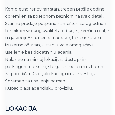
Kompletno renoviran stan, sređen prošle godine i
opremljen sa posebnom pažnjom na svaki detalj.
Stan se prodaje potpuno namešten, sa ugradnom
tehnikom visokog kvaliteta, od koje je većina i dalje
u garanciji. Enterijer je moderan, funkcionalan i
izuzetno očuvan, u stanju koje omogućava
useljenje bez dodatnih ulaganja.
Nalazi se na mirnoj lokaciji, sa dostupnim
parkingom u okolini, što ga čini odličnim izborom
za porodičan život, ali i kao sigurnu investiciju.
Spreman za useljenje odmah.
Kupac plaća agencijsku proviziju.
LOKACIJA