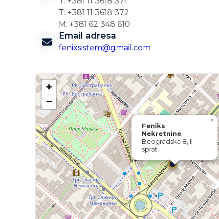
T: +381 11 3618 371
T: +381 11 3618 372
M: +381 62 348 610
Email adresa
fenixsistem@gmail.com
+
−
×
Feniks
Nekretnine
Beogradska 8, II
sprat