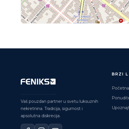
BRZI 
Početna
Ponudit
Vaš pouzdan partner u svetu luksuznih
Upoznajt
nekretnina. Tradicija, sigurnost i
apsolutna diskrecija.