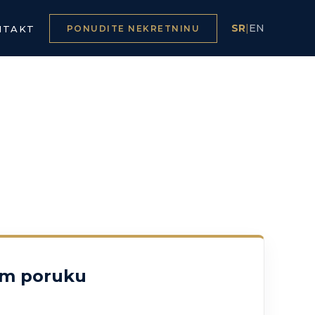
SR
|
EN
NTAKT
PONUDITE NEKRETNINU
am poruku