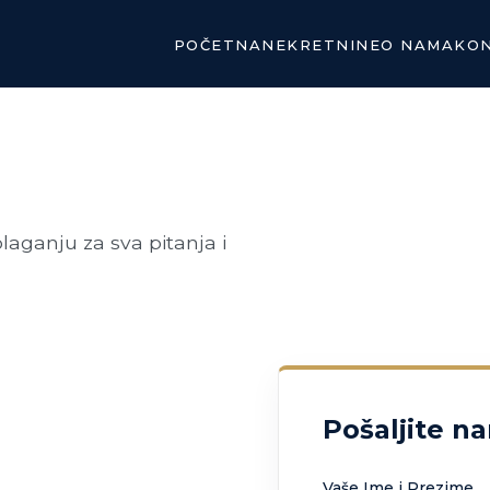
POČETNA
NEKRETNINE
O NAMA
KO
laganju za sva pitanja i
Pošaljite n
Vaše Ime i Prezime