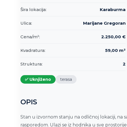
Šira lokacija:
Karaburma
Ulica:
Marijane Gregoran
Cena/m²:
2.250,00 €
Kvadratura:
59,00 m²
Struktura:
2
✅ Uknjiženo
terasa
OPIS
Stan u izvornom stanju na odličnoj lokaciji, na
rasporedom. Ulazi se iz hodnika u sve prostorije