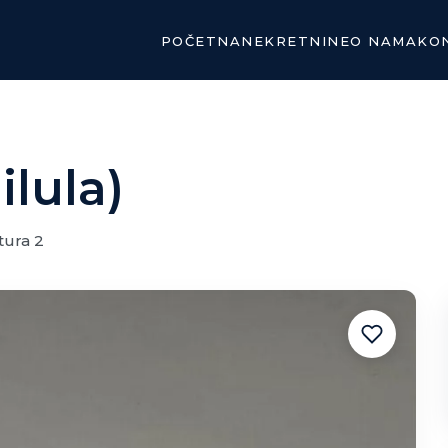
POČETNA
NEKRETNINE
O NAMA
KO
lula)
tura 2