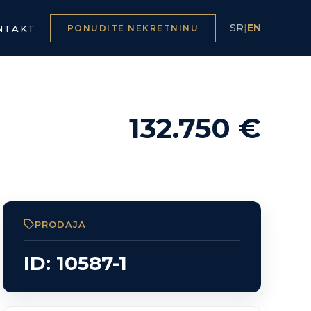
SR
|
EN
NTAKT
PONUDITE NEKRETNINU
132.750 €
PRODAJA
ID: 10587-1