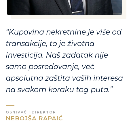
“Kupovina nekretnine je više od
transakcije, to je životna
investicija. Naš zadatak nije
samo posredovanje, već
apsolutna zaštita vaših interesa
na svakom koraku tog puta.”
OSNIVAČ I DIREKTOR
NEBOJŠA RAPAIĆ