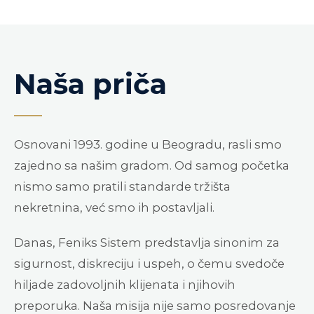
Naša priča
Osnovani 1993. godine u Beogradu, rasli smo
zajedno sa našim gradom. Od samog početka
nismo samo pratili standarde tržišta
nekretnina, već smo ih postavljali.
Danas, Feniks Sistem predstavlja sinonim za
sigurnost, diskreciju i uspeh, o čemu svedoče
hiljade zadovoljnih klijenata i njihovih
preporuka. Naša misija nije samo posredovanje