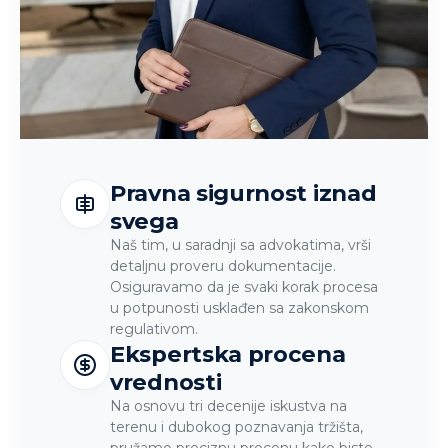
Pravna sigurnost iznad
svega
Naš tim, u saradnji sa advokatima, vrši
detaljnu proveru dokumentacije.
Osiguravamo da je svaki korak procesa
u potpunosti usklađen sa zakonskom
regulativom.
Ekspertska procena
vrednosti
Na osnovu tri decenije iskustva na
terenu i dubokog poznavanja tržišta,
pružamo preciznu procenu kako biste